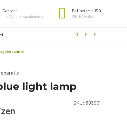
Contact
De Hoefsmid 13 B
info@voeten-academie.nl
1851 PZ Heiloo
ct
nagelreparatie
reparatie
lue light lamp
SKU:
603001
ijzen