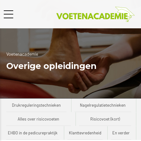
Voetenacademie
Overige opleidingen
Drukreguleringstechnieken
Nagelregulatietechnieken
Alles over risicovoeten
Risicovoet (kort)
EHBO in de pedicurepraktijk
Klanttevredenheid
En verder