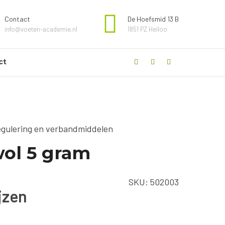
Contact
De Hoefsmid 13 B
info@voeten-academie.nl
1851 PZ Heiloo
ct
gulering en verbandmiddelen
ol 5 gram
SKU:
502003
ijzen