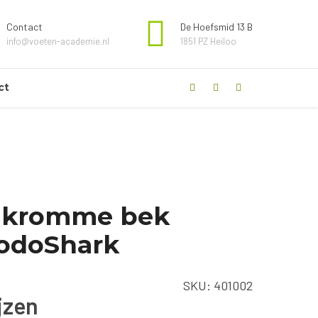
Contact
De Hoefsmid 13 B
info@voeten-academie.nl
1851 PZ Heiloo
ct
 kromme bek
PodoShark
SKU:
401002
ijzen