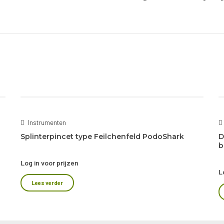
Instrumenten
Splinterpincet type Feilchenfeld PodoShark
D
b
Log in voor prijzen
L
Lees verder