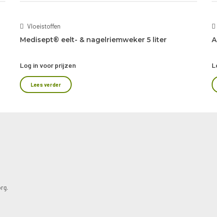
Vloeistoffen
Medisept® eelt- & nagelriemweker 5 liter
A
Log in voor prijzen
L
Lees verder
rg.