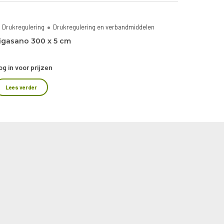
Drukregulering
Drukregulering en verbandmiddelen
igasano 300 x 5 cm
og in voor prijzen
Lees verder